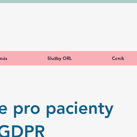
nás
Služby ORL
Ceník
e pro pacienty
 GDPR