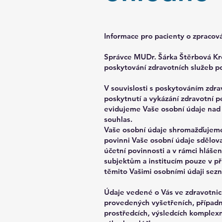
Informace pro pacienty o zpracov
Správce MUDr. Šárka Štěrbová Kre
poskytování zdravotních služeb p
V souvislosti s poskytováním zdr
poskytnutí a vykázání zdravotní 
evidujeme Vaše osobní údaje nad 
souhlas.
Vaše osobní údaje shromažďujeme 
povinni Vaše osobní údaje sdělova
účetní povinnosti a v rámci hláš
subjektům a institucím pouze v p
těmito Vašimi osobními údaji sez
Údaje vedené o Vás ve zdravotnic
provedených vyšetřeních, případně
prostředcích, výsledcích komplex