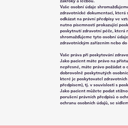
zákroky a léčbou.
Vaše osobní údaje shromažďujeme 
zdravotnické dokumentaci, která 
odkázat na právní předpisy ve vzt
nutno písemnosti prokazující posk
poskytnutí zdravotní péče, která 
shromažďujeme tyto osobní údaje
zdravotnickým zařízením nebo do
Vaše práva při poskytování zdrav
Jako pacient máte právo na příst
nepřesné, máte právo požádat o o
dobrovolně poskytnutých osobních
které je poskytovatel zdravotních
předpisem), tj. v souvislosti s p
Jako pacient můžete podat stížno
porušení právních předpisů o och
ochranu osobních údajů, se sídle