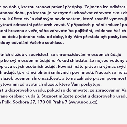
po dobu, kterou stanoví právní předpisy. Zejména lze odkázat n
stanoví dobu, po kterou je nezbytné uchovávat zdravotnickou d
ahu k účetnictví a daňovým povinnostem, které rovněž vymezují 
ytnutí zdravotní péče archivovat. V případech plnění smluvní po
není hrazena z veřejného zdravotního pojištění, evidence Vašich 
 po dobu jednoho roku od doby, kdy Vám přestala být poskytov
 doby odvolání Vašeho souhlasu.
otních služeb v souvislosti se shromažďováním osobních údajů
up ke svým osobním údajům. Pokud shledáte, že nejsou vedeny o
pravu svých osobních údajů. Rovněž máte právo na výmaz svých
 údajů, tj. v rámci plnění smluvních povinností. Naopak se ne
 služeb povinen shromažďovat, a to na základě právní povinnost
oskytováním zdravotních služeb, které Vám poskytuje.
st u dozorového úřadu, pokud se domníváte, že zpracováním Vaš
raně osobních údajů. Stížnost můžete podat u dozorového úřadu
m Pplk. Sochora 27, 170 00 Praha 7 (www.uoou.cz).