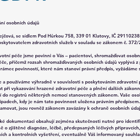
ání osobních údajů
jčová, se sídlem Pod Hůrkou 758, 339 01 Klatovy, IČ 29110238,
oskytovatelem zdravotních služeb v souladu se zákonem č. 372/2
avotní péče jsme povinni o Vás – pacientovi, shromažďovat osob
péče, přičemž rozsah shromažďovaných osobních údajů vyplývá z 
rámec povinností, které nám stanoví právní předpis, vyžádáme
a používáme výhradně v souvislosti s poskytováním zdravotní 
t při vykazování hrazené zdravotní péče a plnění dalších zákon
ení do registrů některých nemocí stanovených zákonem. Vaše o
řípadech, kdy je nám tato povinnost uložena právním předpisem.
namovat, jsou rovněž zákonem zavázány k ochraně osobních údajů
ké dokumentaci obsahují zejména skutečnosti nutné pro identifi
 o zjištěné diagnóze, léčbě, předepsaných léčivých přípravcích
ních a kontrolních vyšetření, eventuálně Váš informovaný souhla