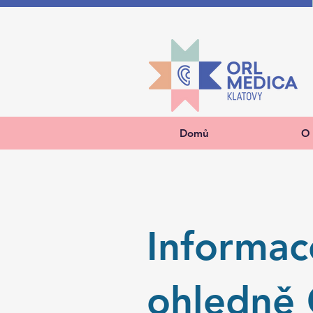
Domů
O 
Informac
ohledně